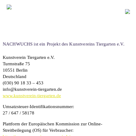
aktuell
NACHWUCHS ist ein Projekt des Kunstvereins Tiergarten e.V.
über uns
Kunstverein Tiergarten e.V.
kulturelle bildung
Turmstraße 75
10551 Berlin
workshops
Deutschland
ferienprojekte
(030) 90 18 33 – 453
info@kunstverein-tiergarten.de
spezialformate
www.kunstverein-tiergarten.de
kontakt + buchung
Umsatzsteuer-Identifikationsnummer:
27 / 647 / 58178
archiv
förderer + partner
Plattform der Europäischen Kommission zur Online-
Streitbeilegung (OS) für Verbraucher:
datenschutz