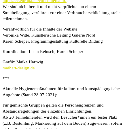
https://ec.europa.eu/consumers/odr/
.
Wir sind nicht bereit und nicht verpflichtet an einem
impressum
Streitbeilegungsverfahren vor einer Verbraucherschlichtungsstelle
teilzunehmen.
Verantwortlich für die Inhalte der Website:
Veronika Witte, Künstlerische Leitung Galerie Nord
Karen Scheper, Programmgestaltung Kulturelle Bildung
Koordination: Lusin Reinsch, Karen Scheper
Grafik: Maike Hartwig
maihart-design.de
***
Aktuelle Hygienemaßnahmen für kultur- und kunstpädagogische
Angebote (Stand 28.07.2021):
Für gemischte Gruppen gelten die Personengrenzen und
Abstandsregelungen der einzelnen Einrichtungen.
Ab 20 Teilnehmenden wird den Besucher*innen ein fester Platz
(z.B. Bestuhlung, Markierung auf dem Boden) zugewiesen, sofern